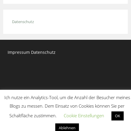
to
close
the
Datenschutz
searc
panel.
Impressum
Datenschutz
Ich nutze ein Analytics-Tool, um die Anzahl der Besucher meines
Blogs zu messen. Dem Einsatz von Cookies können Sie per
Copyright 2020 - Dr. Moritz Kirchner
Schaltfläche zustimmen.
Cookie Einstellungen
OK
Ablehnen