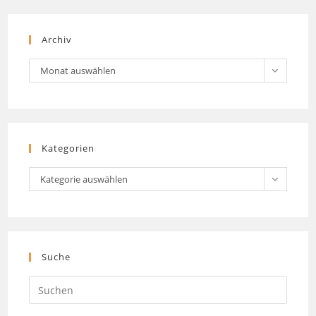
Archiv
Archiv
Monat auswählen
Kategorien
Kategorien
Kategorie auswählen
Suche
Press
Escap