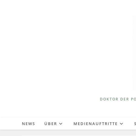
Zum
Inhalt
springen
DOKTOR DER PO
NEWS
ÜBER
MEDIENAUFTRITTE