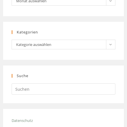
Monat auswählen
Kategorien
Kategorien
Kategorie auswählen
Suche
Press
Escap
to
close
the
Datenschutz
searc