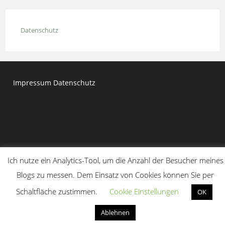
close
the
Datenschutz
searc
panel.
Impressum
Datenschutz
Ich nutze ein Analytics-Tool, um die Anzahl der Besucher meines
Blogs zu messen. Dem Einsatz von Cookies können Sie per
Copyright 2020 - Dr. Moritz Kirchner
Schaltfläche zustimmen.
Cookie Einstellungen
OK
Ablehnen