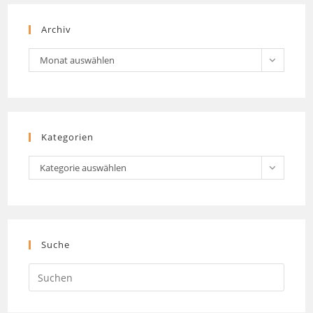
Archiv
Archiv
Monat auswählen
Kategorien
Kategorien
Kategorie auswählen
Suche
Press
Escap
to