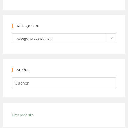
Kategorien
Kategorien
Kategorie auswählen
Suche
Press
Escap
to
close
the
Datenschutz
searc
panel.