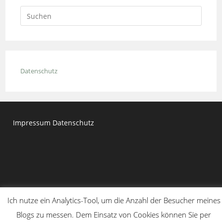
Press
Escap
to
close
the
Datenschutz
searc
panel.
Impressum
Datenschutz
Ich nutze ein Analytics-Tool, um die Anzahl der Besucher meines
Copyright 2020 - Dr. Moritz Kirchner
Blogs zu messen. Dem Einsatz von Cookies können Sie per