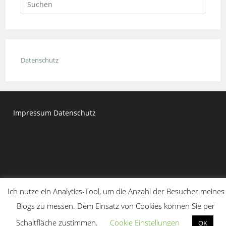
Escap
to
close
the
Datenschutz
searc
panel.
Impressum
Datenschutz
Ich nutze ein Analytics-Tool, um die Anzahl der Besucher meines
Blogs zu messen. Dem Einsatz von Cookies können Sie per
Copyright 2020 - Dr. Moritz Kirchner
Schaltfläche zustimmen.
Cookie Einstellungen
OK