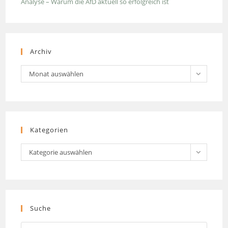
Analyse – Warum die AfD aktuell so erfolgreich ist
Archiv
Archiv
Monat auswählen
Kategorien
Kategorien
Kategorie auswählen
Suche
Press