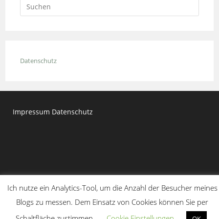
Press
Escap
to
close
the
Datenschutz
searc
panel.
Impressum
Datenschutz
Ich nutze ein Analytics-Tool, um die Anzahl der Besucher meines
Blogs zu messen. Dem Einsatz von Cookies können Sie per
Copyright 2020 - Dr. Moritz Kirchner
Schaltfläche zustimmen.
Cookie Einstellungen
OK