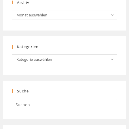
Archiv
Archiv
Monat auswählen
Kategorien
Kategorien
Kategorie auswählen
Suche
Press
Escap
to
close