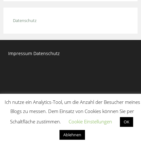
close
the
Datenschutz
searc
panel.
Impressum
Datenschutz
Ich nutze ein Analytics-Tool, um die Anzahl der Besucher meines
Blogs zu messen. Dem Einsatz von Cookies können Sie per
Copyright 2020 - Dr. Moritz Kirchner
Schaltfläche zustimmen.
Cookie Einstellungen
OK
Ablehnen