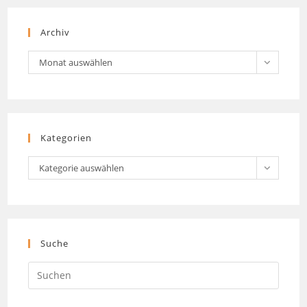
Archiv
Archiv
Monat auswählen
Kategorien
Kategorien
Kategorie auswählen
Suche
Press
Escap
to