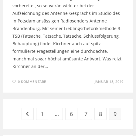
vorbereitet, so souverän wirkt er bei der
Aufzeichnung des Antenne-Gesprächs im Studio des
in Potsdam ansässigen Radiosenders Antenne
Brandenburg. Mit seiner Lieblingsrhetorikmethode 3-
TSB (Tatsache, Tatsache, Tatsache, Schlussfolgerung,
Behauptung) findet Kirchner auch auf spitz
formulierte Fragestellungen eine durchdachte,
manchmal sogar höchst amüsante Antwort. Was reizt
Kirchner an der…
0 KOMMENTARE
JANUAR 18, 2019
1
…
6
7
8
9
Zur vorherigen Seite