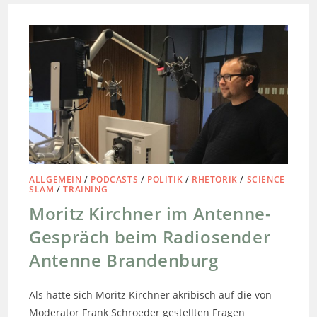
ALLGEMEIN
/
PODCASTS
/
POLITIK
/
RHETORIK
/
SCIENCE
SLAM
/
TRAINING
Moritz Kirchner im Antenne-
Gespräch beim Radiosender
Antenne Brandenburg
Als hätte sich Moritz Kirchner akribisch auf die von
Moderator Frank Schroeder gestellten Fragen