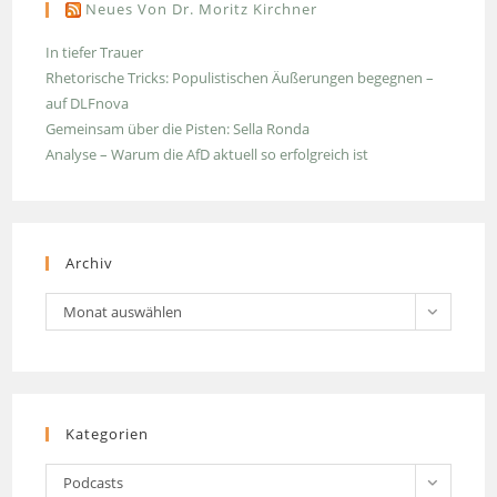
Neues Von Dr. Moritz Kirchner
In tiefer Trauer
Rhetorische Tricks: Populistischen Äußerungen begegnen –
auf DLFnova
Gemeinsam über die Pisten: Sella Ronda
Analyse – Warum die AfD aktuell so erfolgreich ist
Archiv
Archiv
Monat auswählen
Kategorien
Kategorien
Podcasts