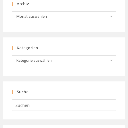
Archiv
Archiv
Monat auswählen
Kategorien
Kategorien
Kategorie auswählen
Suche
Press
Escap
to
close