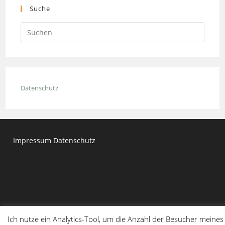
Suche
Press
Escap
to
close
the
Datenschutz
searc
panel.
Impressum
Datenschutz
Ich nutze ein Analytics-Tool, um die Anzahl der Besucher meines