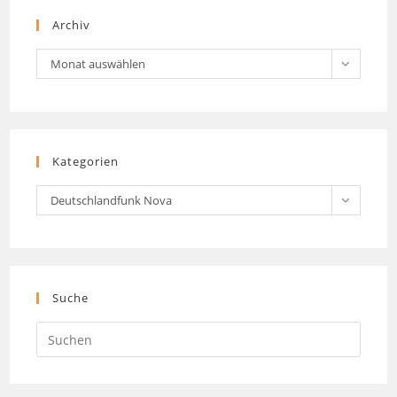
Archiv
Archiv
Monat auswählen
Kategorien
Kategorien
Deutschlandfunk Nova
Suche
Press
Escap
to