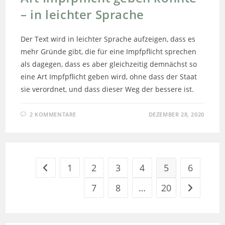
– in leichter Sprache
Der Text wird in leichter Sprache aufzeigen, dass es
mehr Gründe gibt, die für eine Impfpflicht sprechen
als dagegen, dass es aber gleichzeitig demnächst so
eine Art Impfpflicht geben wird, ohne dass der Staat
sie verordnet, und dass dieser Weg der bessere ist.
2 KOMMENTARE
DEZEMBER 28, 2020
1
2
3
4
5
6
Zur vorherigen Seite
7
8
…
20
Zur nächst