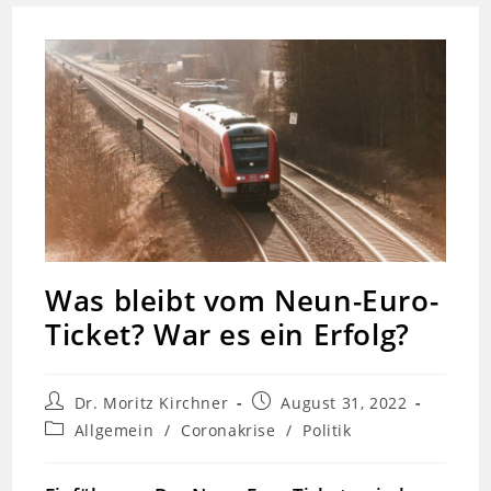
Was bleibt vom Neun-Euro-
Ticket? War es ein Erfolg?
Beitrags-
Beitrag
Dr. Moritz Kirchner
August 31, 2022
Autor:
veröffentlicht:
Beitrags-
Allgemein
/
Coronakrise
/
Politik
Kategorie: