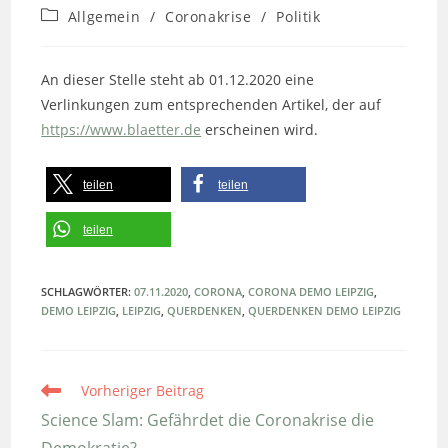
veröffentlicht:
Beitrags-
Allgemein
/
Coronakrise
/
Politik
Kategorie:
An dieser Stelle steht ab 01.12.2020 eine
Verlinkungen zum entsprechenden Artikel, der auf
https://www.blaetter.de
erscheinen wird.
teilen
teilen
teilen
SCHLAGWÖRTER
:
07.11.2020
,
CORONA
,
CORONA DEMO LEIPZIG
,
DEMO LEIPZIG
,
LEIPZIG
,
QUERDENKEN
,
QUERDENKEN DEMO LEIPZIG
Weitere
Vorheriger Beitrag
Artikel
ansehen
Science Slam: Gefährdet die Coronakrise die