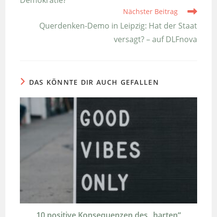
Demokratie?
Nächster Beitrag
Querdenken-Demo in Leipzig: Hat der Staat
versagt? – auf DLFnova
DAS KÖNNTE DIR AUCH GEFALLEN
10 positive Konsequenzen des „harten“