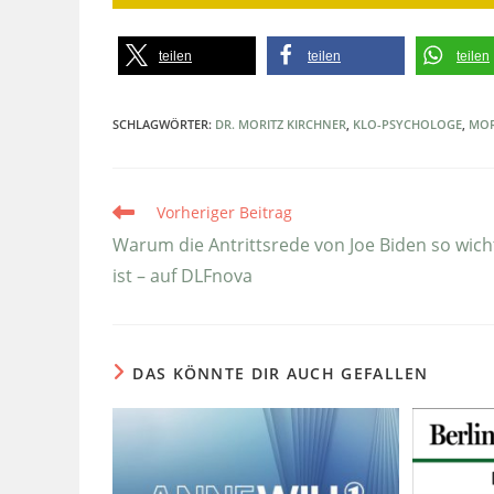
teilen
teilen
teilen
SCHLAGWÖRTER
:
DR. MORITZ KIRCHNER
,
KLO-PSYCHOLOGE
,
MOR
Weitere
Vorheriger Beitrag
Artikel
ansehen
Warum die Antrittsrede von Joe Biden so wich
ist – auf DLFnova
DAS KÖNNTE DIR AUCH GEFALLEN