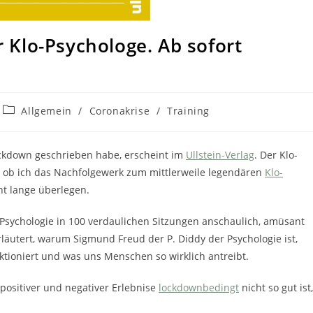
er Klo-Psychologe. Ab sofort
Beitrags-
Allgemein
/
Coronakrise
/
Training
Kategorie:
Lockdown geschrieben habe, erscheint im
Ullstein-Verlag
. Der Klo-
t, ob ich das Nachfolgewerk zum mittlerweile legendären
Klo-
ht lange überlegen.
 Psychologie in 100 verdaulichen Sitzungen anschaulich, amüsant
rläutert, warum Sigmund Freud der P. Diddy der Psychologie ist,
ioniert und was uns Menschen so wirklich antreibt.
z positiver und negativer Erlebnise
lockdownbedingt
nicht so gut ist,