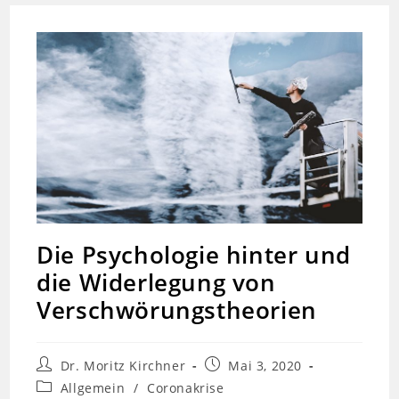
Die Psychologie hinter und
die Widerlegung von
Verschwörungstheorien
Beitrags-
Beitrag
Dr. Moritz Kirchner
Mai 3, 2020
Autor:
veröffentlicht:
Beitrags-
Allgemein
/
Coronakrise