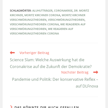
SCHLAGWÖRTER
:
ALUHUTTRÄGER
,
CORONAKRISE
,
DR. MORITZ
KIRCHNER
,
MORITZ KIRCHNER CORONA
,
MORITZ KIRCHNER
VERSCHWÖRUNGSTHEORIEN
,
VERSCHWÖRUNGSTHEORIEN
,
VERSCHWÖRUNGSTHEORIEN CORONA
,
WIE REAGIEREN AUF
VERSCHWÖRUNGSTHEORIEN
,
WIE REAGIEREN AUF
VERSCHWÖRUNGSTHEORIEN CORONA
Weitere
Vorheriger Beitrag
Artikel
ansehen
Science Slam: Welche Auswirkung hat die
Coronakrise auf die Zukunft der Demokratie?
Nächster Beitrag
Pandemie und Politik: Der konservative Reflex –
auf DLFnova
DAS KÖNNTE DIR AUCH GEFALLEN